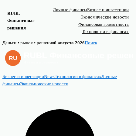
Личные финансы
Бизнес и инвестиции
RUBL
Экономические новости
Финансовые
Финансовая грамотность
решения
Технологии в финансах
Skip
Деньги • рынок • решения
6 августа 2026
Поиск
to
content
Бизнес и инвестиции
News
Технологии в финансах
Личные
финансы
Экономические новости