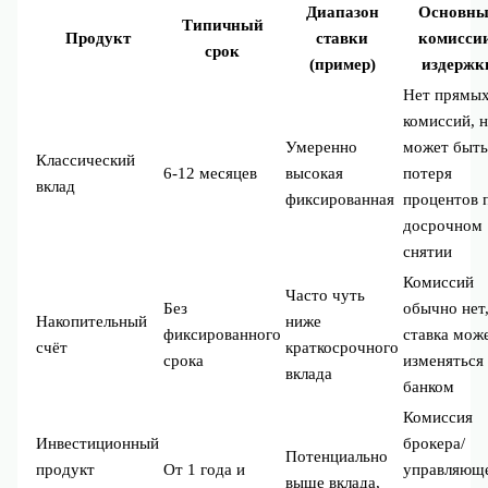
Диапазон
Основны
Типичный
Продукт
ставки
комисси
срок
(пример)
издержк
Нет прямы
комиссий, 
Умеренно
может быт
Классический
6-12 месяцев
высокая
потеря
вклад
фиксированная
процентов 
досрочном
снятии
Комиссий
Часто чуть
Без
обычно нет
Накопительный
ниже
фиксированного
ставка мож
счёт
краткосрочного
срока
изменяться
вклада
банком
Комиссия
Инвестиционный
брокера/
Потенциально
продукт
От 1 года и
управляюще
выше вклада,