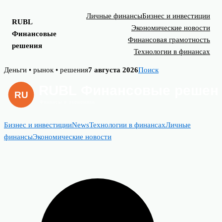
Личные финансы
Бизнес и инвестиции
RUBL
Экономические новости
Финансовые
Финансовая грамотность
решения
Технологии в финансах
Skip
Деньги • рынок • решения
7 августа 2026
Поиск
to
content
Бизнес и инвестиции
News
Технологии в финансах
Личные
финансы
Экономические новости