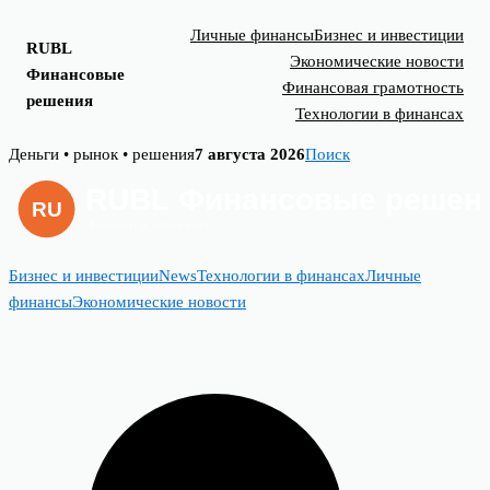
Личные финансы
Бизнес и инвестиции
RUBL
Экономические новости
Финансовые
Финансовая грамотность
решения
Технологии в финансах
Skip
Деньги • рынок • решения
7 августа 2026
Поиск
to
content
Бизнес и инвестиции
News
Технологии в финансах
Личные
финансы
Экономические новости