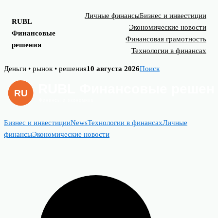
Личные финансы
Бизнес и инвестиции
RUBL
Экономические новости
Финансовые
Финансовая грамотность
решения
Технологии в финансах
Skip
Деньги • рынок • решения
10 августа 2026
Поиск
to
content
Бизнес и инвестиции
News
Технологии в финансах
Личные
финансы
Экономические новости