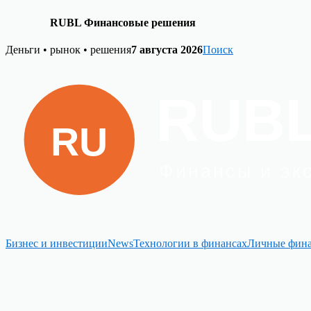
RUBL Финансовые решения
Skip
Деньги • рынок • решения
7 августа 2026
Поиск
to
content
Бизнес и инвестиции
News
Технологии в финансах
Личные фин