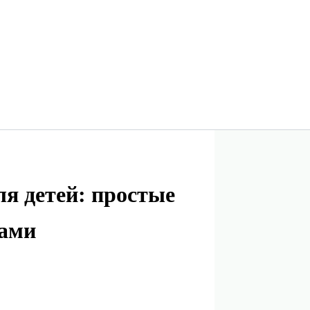
я детей: простые
гами