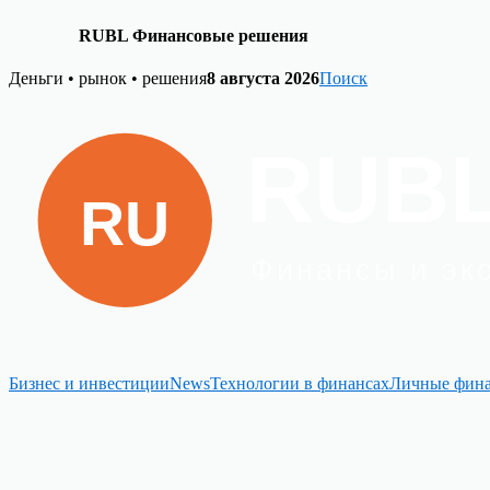
RUBL Финансовые решения
Skip
Деньги • рынок • решения
8 августа 2026
Поиск
to
content
Бизнес и инвестиции
News
Технологии в финансах
Личные фин